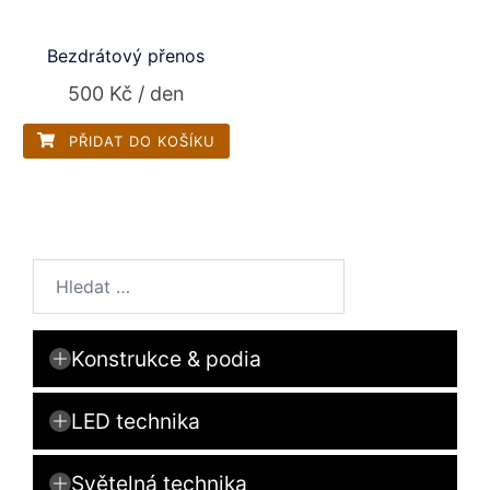
Bezdrátový přenos
500
Kč
/ den
PŘIDAT DO KOŠÍKU
Vyhledávání
Konstrukce & podia
Motory
LED technika
Nábytek
LED stěny
Světelná technika