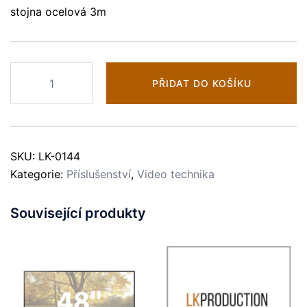
stojna ocelová 3m
Rigging
PŘIDAT DO KOŠÍKU
LED
panel
množství
SKU:
LK-0144
Kategorie:
Příslušenství
,
Video technika
Související produkty