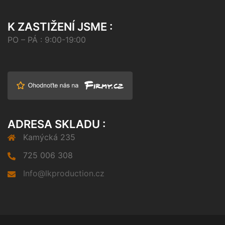
K ZASTIŽENÍ JSME :
PO – PÁ : 9:00-19:00
ADRESA SKLADU :
Kamýcká 235
725 006 308
Info@lkproduction.cz